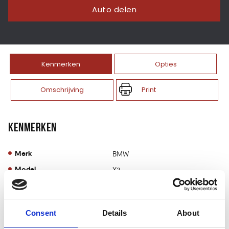
Auto delen
Kenmerken
Opties
Print
Omschrijving
KENMERKEN
Merk
BMW
Model
X3
Type
xDrive30e M-Sport Vernasca-
Leder Full-Led 20inch LMV
Groot-Navigatie
Consent
Details
About
Aantal deuren
5