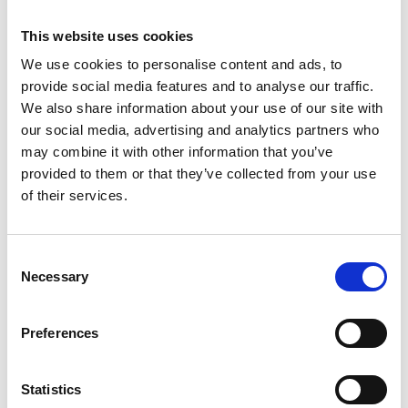
Aantal zitplaatsen
5
This website uses cookies
Transmissie
Automaat
We use cookies to personalise content and ads, to
Tellerstand
122.283 KM
provide social media features and to analyse our traffic.
Aantal versnellingen
8
We also share information about your use of our site with
our social media, advertising and analytics partners who
Bouwjaar
08-01-2021
may combine it with other information that you’ve
Brandstof
Hybride
provided to them or that they’ve collected from your use
Prijs
Verkocht
of their services.
Kenteken
K013JG
Kleur
zwart
Consent
Necessary
Selection
Acceleratie 0-100
6.1 sec.
Bekleding
Leder
Preferences
CO2-emissie
48 g/km
BTW/Marge
BTW
Statistics
Aantal cilinders
4